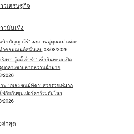
่าวเศรษฐกิจ
่าวบันเทิง
เหนิง กัญญาวีร์" เผยภาพคู่คุณแม่ แต่ละ
ทำคอมเมนต์สนั่นเลย
08/08/2026
อริสรา-วู้ดดี้ ล่ำซำ" เช็กอินทะเล เปิด
ตจูบกลางชายหาดหวานฉ่ำมาก
8/2026
ภาพ "เพลง ชนม์ทิดา" สวยรวยเท่มาก
โฟกัสกับซุปเปอร์คาร์ระดับโลก
8/2026
องล่าสุด