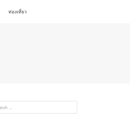
ท่องเที่ยว