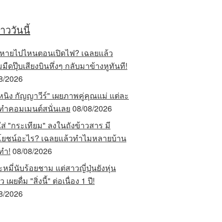
่าววันนี้
" หายไปไหนตอนเปิดไฟ? เฉลยแล้ว
ืดปุ๊บเสียงบินหึ่งๆ กลับมาข้างหูทันที!
8/2026
เหนิง กัญญาวีร์" เผยภาพคู่คุณแม่ แต่ละ
ทำคอมเมนต์สนั่นเลย
08/08/2026
ส่ "กระเทียม" ลงในถังข้าวสาร มี
ยชน์อะไร? เฉลยแล้วทำไมหลายบ้าน
ทำ!
08/08/2026
หมี่นับร้อยชาม แต่สาวญี่ปุ่นยังหุ่น
 เผยดื่ม "สิ่งนี้" ต่อเนื่อง 1 ปี!
8/2026