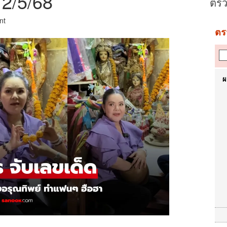
 2/5/68
ตร
nt