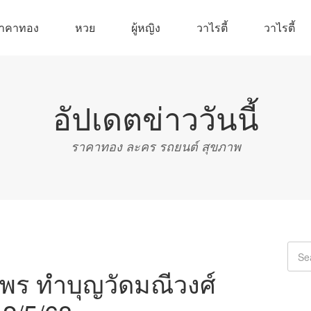
าคาทอง
หวย
ผู้หญิง
วาไรตี้
วาไรตี้
อัปเดตข่าววันนี้
ราคาทอง ละคร รถยนต์ สุขภาพ
พร ทำบุญวัดมณีวงศ์