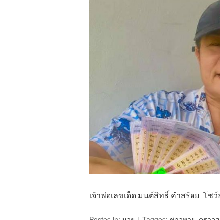
เจ้าพ่อเลขเด็ด มนต์สิทธิ์ คำสร้อย โชว
Posted in:
หวย
Tagged:
ข่าวหวย
,
ตรวจส