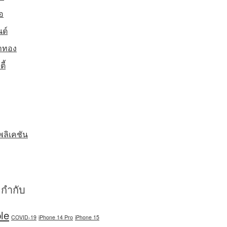
ือ
ต์
าทอง
ี้
ลิเคชัน
ยกำกับ
le
COVID-19
iPhone 14 Pro
iPhone 15