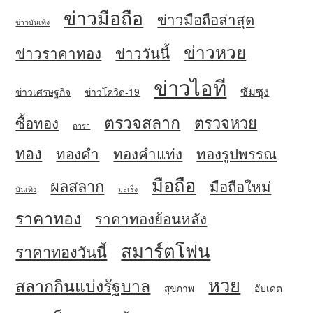
ข่าวมือถือ
ข่าวมือถือล่าสุด
ข่าวบันเทิง
ข่าวหวย
ข่าวราคาทอง
ข่าววันนี้
ข่าวไอที
ซัมซุง
ข่าวเศรษฐกิจ
ข่าวโควิด-19
ตรวจสลาก
ตรวจหวย
ซื้อทอง
ดารา
ทอง
ทองคำ
ทองคำแท่ง
ทองรูปพรรณ
มือถือ
ผลสลาก
มือถือใหม่
บันเทิง
มะเร็ง
ราคาทอง
ราคาทองย้อนหลัง
สมาร์ตโฟน
ราคาทองวันนี้
หวย
สลากกินแบ่งรัฐบาล
สุขภาพ
อัปเดต