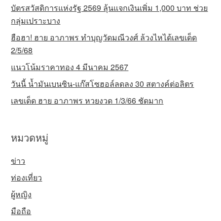
บัตรสวัสดิการแห่งรัฐ 2569 ลุ้นแจกเงินเพิ่ม 1,000 บาท ช่วย
กลุ่มเปราะบาง
ฮือฮา! ฮาย อาภาพร ทำบุญวัดมณีวงศ์ ล้วงไหได้เลขเด็ด
2/5/68
แนวโน้มราคาทอง 4 มีนาคม 2567
วันนี้ น้ำมันเบนซิน-แก๊สโซฮอล์ลดลง 30 สตางค์ต่อลิตร
เลขเด็ด ฮาย อาภาพร หวยงวด 1/3/66 ชัดมาก
หมวดหมู่
ข่าว
ท่องเที่ยว
ผู้หญิง
มือถือ