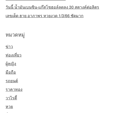
วันนี้ น้ำมันเบนซิน-แก๊สโซฮอล์ลดลง 30 สตางค์ต่อลิตร
เลขเด็ด ฮาย อาภาพร หวยงวด 1/3/66 ชัดมาก
หมวดหมู่
ข่าว
ท่องเที่ยว
ผู้หญิง
มือถือ
รถยนต์
ราคาทอง
วาไรตี้
หวย