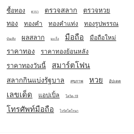
ตรวจสลาก
ตรวจหวย
ซื้อทอง
ดารา
ทอง
ทองคำ
ทองคำแท่ง
ทองรูปพรรณ
มือถือ
ผลสลาก
มือถือใหม่
บันเทิง
มะเร็ง
ราคาทอง
ราคาทองย้อนหลัง
สมาร์ตโฟน
ราคาทองวันนี้
หวย
สลากกินแบ่งรัฐบาล
สุขภาพ
อัปเดต
เลขเด็ด
แอปเปิ้ล
โควิด-19
โทรศัพท์มือถือ
ไวรัสโคโรนา