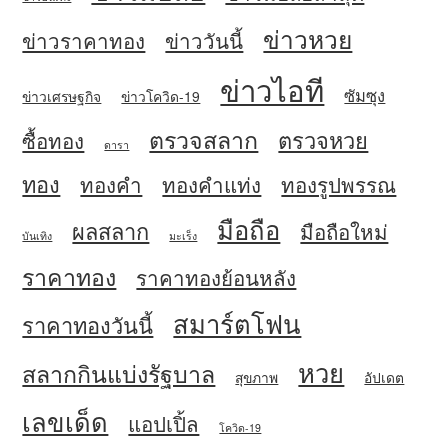
ข่าวหวย
ข่าวราคาทอง
ข่าววันนี้
ข่าวไอที
ซัมซุง
ข่าวเศรษฐกิจ
ข่าวโควิด-19
ตรวจสลาก
ตรวจหวย
ซื้อทอง
ดารา
ทอง
ทองคำ
ทองคำแท่ง
ทองรูปพรรณ
มือถือ
ผลสลาก
มือถือใหม่
บันเทิง
มะเร็ง
ราคาทอง
ราคาทองย้อนหลัง
สมาร์ตโฟน
ราคาทองวันนี้
หวย
สลากกินแบ่งรัฐบาล
สุขภาพ
อัปเดต
เลขเด็ด
แอปเปิ้ล
โควิด-19