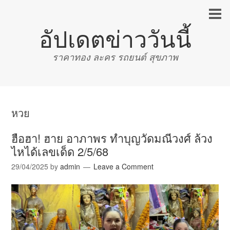
อัปเดตข่าววันนี้
ราคาทอง ละคร รถยนต์ สุขภาพ
หวย
ฮือฮา! ฮาย อาภาพร ทำบุญวัดมณีวงศ์ ล้วง
ไหได้เลขเด็ด 2/5/68
29/04/2025
by
admin
Leave a Comment