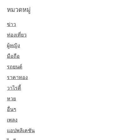
หมวดหมู่
ข่าว
ท่องเที่ยว
ผู้หญิง
มือถือ
รถยนต์
ราคาทอง
วาไรตี้
หวย
อื่นๆ
เพลง
แอปพลิเคชัน