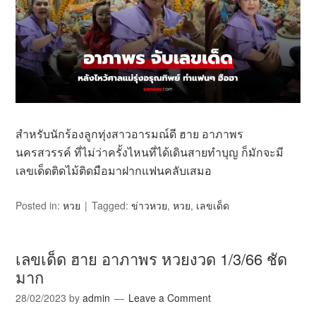
สำหรับนักร้องลูกทุ่งสาวอารมณ์ดี ฮาย อาภาพร
นครสวรรค์ ที่ไม่ว่าครั้งไหนที่ได้เดินสายทำบุญ ก็มักจะมี
เลขเด็ดติดไม้ติดมือมาฝากแฟนคลับเสมอ
Posted in:
หวย
Tagged:
ข่าวหวย
,
หวย
,
เลขเด็ด
เลขเด็ด ฮาย อาภาพร หวยงวด 1/3/66 ชัด
มาก
28/02/2023
by
admin
Leave a Comment