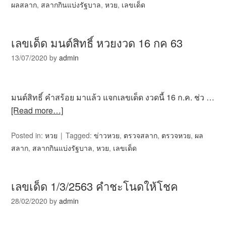
ผลสลาก
,
สลากกินแบ่งรัฐบาล
,
หวย
,
เลขเด็ด
เลขเด็ด มนต์สิทธิ์ หวยงวด 16 กค 63
13/07/2020
by
admin
มนต์สิทธิ์ คำสร้อย มาแล้ว แจกเลขเด็ด งวดนี้ 16 ก.ค. ช่ว …
[Read more…]
Posted in:
หวย
Tagged:
ข่าวหวย
,
ตรวจสลาก
,
ตรวจหวย
,
ผล
สลาก
,
สลากกินแบ่งรัฐบาล
,
หวย
,
เลขเด็ด
เลขเด็ด 1/3/2563 คำชะโนดให้โชค
28/02/2020
by
admin