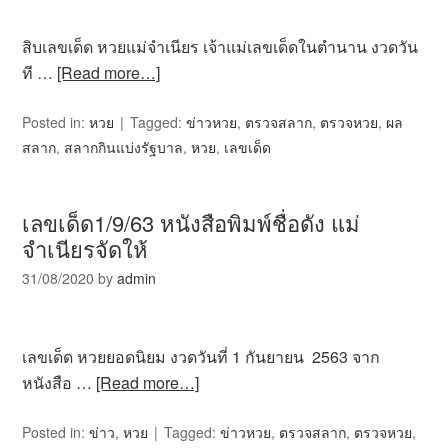
สิบเลขเด็ด หวยแม่จำเนียร เจ้าแม่เลขเด็ดในตำนาน งวดวัน
ที …
[Read more…]
Posted in:
หวย
Tagged:
ข่าวหวย
,
ตรวจสลาก
,
ตรวจหวย
,
ผล
สลาก
,
สลากกินแบ่งรัฐบาล
,
หวย
,
เลขเด็ด
เลขเด็ด1/9/63 หนังสือพิมพ์ชื่อดัง แม่
จำเนียรจัดให้
31/08/2020
by
admin
เลขเด็ด หวยยอดนิยม งวดวันที่ 1 กันยายน 2563 จาก
หนังสือ …
[Read more…]
Posted in:
ข่าว
,
หวย
Tagged:
ข่าวหวย
,
ตรวจสลาก
,
ตรวจหวย
,