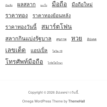
มือถือ
ผลสลาก
มือถือใหม่
บันเทิง
มะเร็ง
ราคาทอง
ราคาทองย้อนหลัง
สมาร์ตโฟน
ราคาทองวันนี้
หวย
สลากกินแบ่งรัฐบาล
สุขภาพ
อัปเดต
เลขเด็ด
แอปเปิ้ล
โควิด-19
โทรศัพท์มือถือ
ไวรัสโคโรนา
Copyright © 2026 อัปเดตข่าววันนี้.
Omega WordPress Theme by
ThemeHall