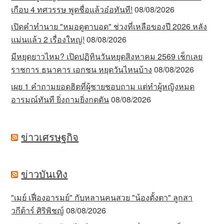
เกือบ 4 ทศวรรษ พูดชื่อแล้วอ๋อทันที!
08/08/2026
เปิดคำทำนาย "หมอดูตาบอด" ช่วงที่เหลือของปี 2026 หลัง
แม่นแล้ว 2 เรื่องใหญ่!
08/08/2026
มีหยุดยาวไหม? เปิดปฏิทินวันหยุดสิงหาคม 2569 เช็กเลย
ราชการ ธนาคาร เอกชน หยุดวันไหนบ้าง
08/08/2026
เผย 1 คำถามยอดฮิตที่ผู้ชายชอบถาม แต่ทำผู้หญิงหมด
อารมณ์ทันที ยิ่งถามยิ่งกดดัน
08/08/2026
ข่าวเศรษฐกิจ
ข่าวบันเทิง
"เมย์ เฟื่องอารมย์" กับหลานคนสวย "น้องตั้งตา" ลูกสา
วกีต้าร์ ศิริพิชญ์
08/08/2026